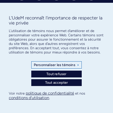
L’UdeM reconnaît l’importance de respecter la
vie privée
Abonnez-vous à notre infolettre
L’utilisation de témoins nous permet d’améliorer et de
personnaliser votre expérience Web. Certains témoins sont
pour connaître l’actualité facultaire
obligatoires pour assurer le fonctionnement et la sécurité
du site Web, alors que d’autres enregistrent vos
préférences. En acceptant tout, vous consentez à notre
utilisation de témoins pour mieux répondre à vos besoins.
Personnaliser les témoins
>
S'ABONNER
Tout refuser
Tout accepter
© Faculté de médecine - Université de Montréal
politique de confidentialité
Voir notre
et nos
conditions d’utilisation
.
Plan de site
Confidentialité
Conditions d’utilisation
Paramètres des témoins