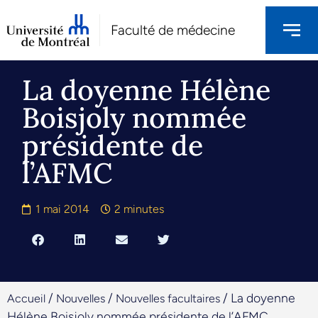
Faculté de médecine
La doyenne Hélène
Boisjoly nommée
présidente de
l’AFMC
1 mai 2014
2 minutes
/
/
/
La doyenne
Accueil
Nouvelles
Nouvelles facultaires
Hélène Boisjoly nommée présidente de l’AFMC