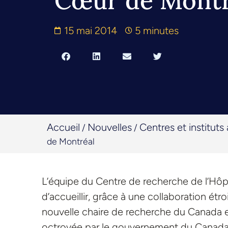
Cœur de Montr
15 mai 2014
5 minutes
Accueil
Nouvelles
Centres et instituts a
/
/
de Montréal
L’équipe du Centre de recherche de l’Hô
d’accueillir, grâce à une collaboration étr
nouvelle chaire de recherche du Canada e
octroyée par le gouvernement du Canada. 