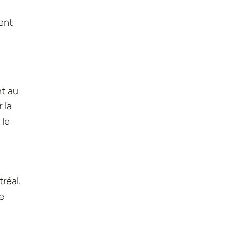
ent
nt au
 la
 le
réal.
e