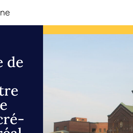
ine
e de
tre
de
cré-