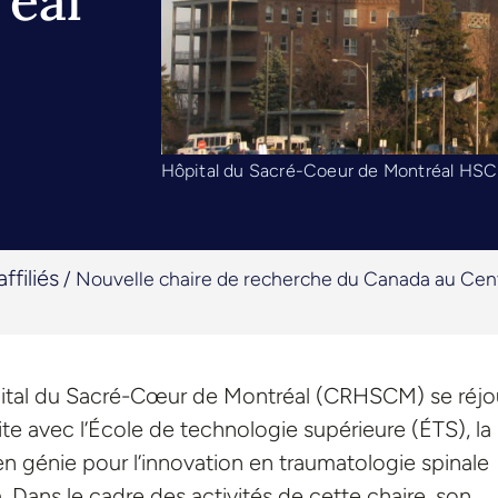
éal
Hôpital du Sacré-Coeur de Montréal HS
ffiliés
/
Nouvelle chaire de recherche du Canada au Cent
pital du Sacré-Cœur de Montréal (CRHSCM) se réjo
oite avec l’École de technologie supérieure (ÉTS), la
n génie pour l’innovation en traumatologie spinale
Dans le cadre des activités de cette chaire, son