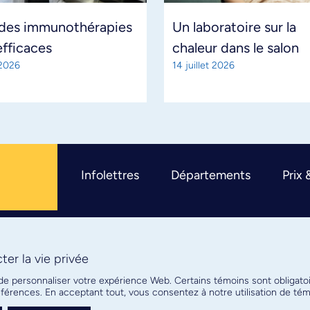
 des immunothérapies
Un laboratoire sur la
efficaces
chaleur dans le salon
 2026
14 juillet 2026
Infolettres
Départements
Prix 
er la vie privée
R
 de personnaliser votre expérience Web. Certains témoins sont obligato
références. En acceptant tout, vous consentez à notre utilisation de t