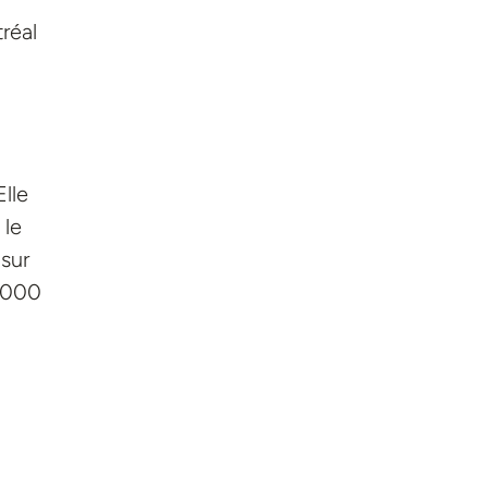
réal
Elle
 le
 sur
2 000