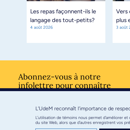
Les repas façonnent-ils le
Vers
langage des tout-petits?
plus 
4 août 2026
3 août
Abonnez-vous à notre
infolettre pour connaître
l’actualité facultaire
L’UdeM reconnaît l’importance de respect
S'ABONNE
L’utilisation de témoins nous permet d’améliorer et
du site Web, alors que d’autres enregistrent vos p