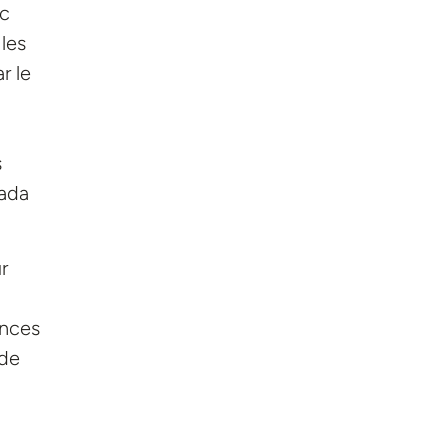
ec
 les
r le
s
nada
r
ences
 de