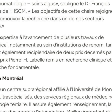
aumatologie – soins aigus», souligne le Dr François
de l’HSCM. « Les objectifs de cette chaire rejoign
promouvoir la recherche dans un de nos secteurs
e.»
xpertise à l’avancement de plusieurs travaux de
cal, notamment au sein d’institutions de renom, ta
st également récipiendaire de deux prix décernés par
rix Pierre-H. Labelle remis en recherche clinique et
rche fondamentale.
e Montréal
 centre suprarégional affilié à l’Université de Mont
t ultraspécialisés, des services régionaux de médecin
gie tertiaire. Il assure également l’enseignement, la
s et des modes d’intervention. Maillon important du