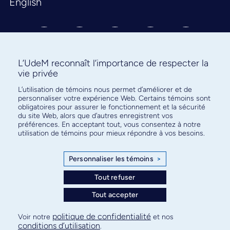
English
L’UdeM reconnaît l’importance de respecter la
vie privée
L’utilisation de témoins nous permet d’améliorer et de
Abonnez-vous à notre infolettre
personnaliser votre expérience Web. Certains témoins sont
pour connaître l’actualité facultaire
obligatoires pour assurer le fonctionnement et la sécurité
du site Web, alors que d’autres enregistrent vos
préférences. En acceptant tout, vous consentez à notre
utilisation de témoins pour mieux répondre à vos besoins.
Personnaliser les témoins
>
S'ABONNER
Tout refuser
Tout accepter
© Faculté de médecine - Université de Montréal
politique de confidentialité
Voir notre
et nos
conditions d’utilisation
.
Plan de site
Confidentialité
Conditions d’utilisation