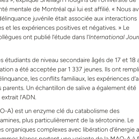
anté mentale de Montréal qui lui est affilié. « Nous a
élinquance juvénile était associée aux interactions
 et les expériences positives et négatives. » Le
lègues ont publié l’étude dans l’
International Jour
s étudiants de niveau secondaire âgés de 17 et 18 
vitation a été acceptée par 1 337 jeunes. Ils ont rempl
inquance, les conflits familiaux, les expériences d’
urs parents. Un échantillon de salive a également été
 extrait l’ADN.
-A) est un enzyme clé du catabolisme des
mines, plus particulièrement de la sérotonine. Le
es organiques complexes avec libération d’énergie 
hommes blancs portent une variante de la MAO-A à f