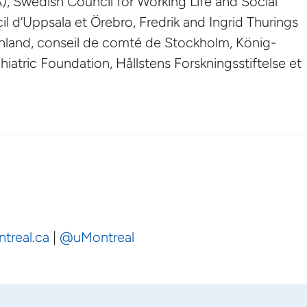
, Swedish Council for Working Life and Social
 d’Uppsala et Örebro, Fredrik and Ingrid Thurings
land, conseil de comté de Stockholm, König-
atric Foundation, Hållstens Forskningsstiftelse et
ntreal.ca
|
@uMontreal