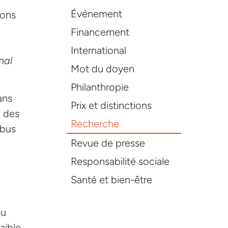
Événement
vons
Financement
International
nal
Mot du doyen
Philanthropie
ans
Prix et distinctions
i des
Recherche
abus
Revue de presse
Responsabilité sociale
Santé et bien-être
au
aible