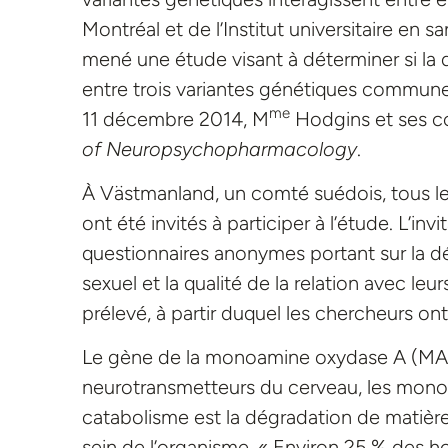
Montréal et de l’Institut universitaire en s
mené une étude visant à déterminer si la d
entre trois variantes génétiques communes
me
11 décembre 2014, M
Hodgins et ses col
of Neuropsychopharmacology
.
À Västmanland, un comté suédois, tous le
ont été invités à participer à l’étude. L’in
questionnaires anonymes portant sur la dél
sexuel et la qualité de la relation avec le
prélevé, à partir duquel les chercheurs ont
Le gène de la monoamine oxydase A (MAO
neurotransmetteurs du cerveau, les monoa
catabolisme est la dégradation de matièr
sein de l’organisme. « Environ 25 % des 