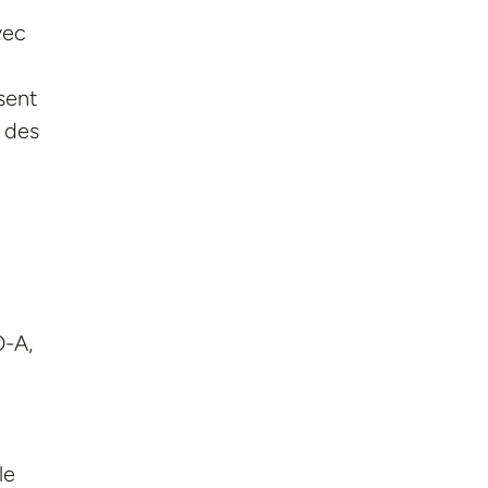
vec
sent
é des
O-A,
le