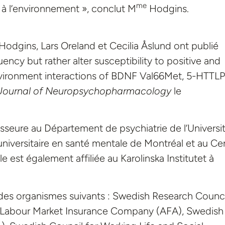
me
 à l’environnement », conclut M
Hodgins.
odgins, Lars Oreland et Cecilia Åslund ont publié
ency but rather alter susceptibility to positive and
vironment interactions of BDNF Val66Met, 5-HTTLP
l Journal of Neuropsychopharmacology
le
sseure au Département de psychiatrie de l’Universi
 universitaire en santé mentale de Montréal et au Ce
lle est également affiliée au Karolinska Institutet à
des organismes suivants : Swedish Research Counci
h Labour Market Insurance Company (AFA), Swedish