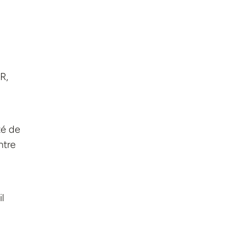
R,
té de
ntre
l