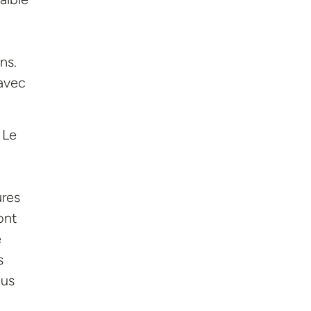
ns.
 avec
 Le
ures
ont
e
s
lus