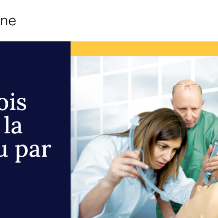
ine
ois
 la
u par