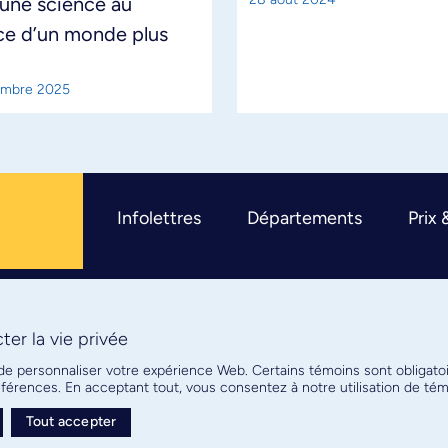
une science au
ce d’un monde plus
embre 2025
Infolettres
Départements
Prix 
er la vie privée
R
 de personnaliser votre expérience Web. Certains témoins sont obligato
références. En acceptant tout, vous consentez à notre utilisation de t
Tout accepter