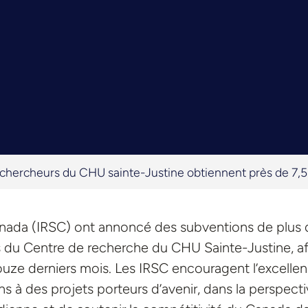
chercheurs du CHU sainte-Justine obtiennent près de 7,
anada (IRSC) ont annoncé des subventions de plus 
s du Centre de recherche du CHU Sainte-Justine, aff
douze derniers mois. Les IRSC encouragent l’excelle
 à des projets porteurs d’avenir, dans la perspect