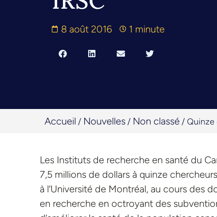
IRSC
8 août 2016
1 minute
Accueil
Nouvelles
Non classé
/
/
/
Quinze 
Les Instituts de recherche en santé du C
7,5 millions de dollars à quinze chercheur
à l’Université de Montréal, au cours des 
en recherche en octroyant des subventions