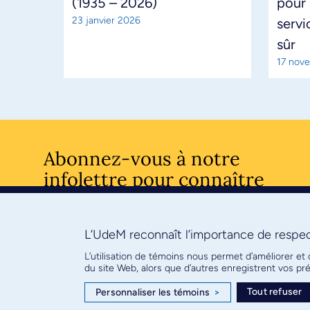
(1935 – 2026)
pour 
23 janvier 2026
servi
sûr
17 nov
Abonnez-vous à notre
infolettre pour connaître
l’actualité facultaire
L’UdeM reconnaît l’importance de respect
S'ABONNE
L’utilisation de témoins nous permet d’améliorer et
du site Web, alors que d’autres enregistrent vos p
Tout refuser
Personnaliser les témoins
>