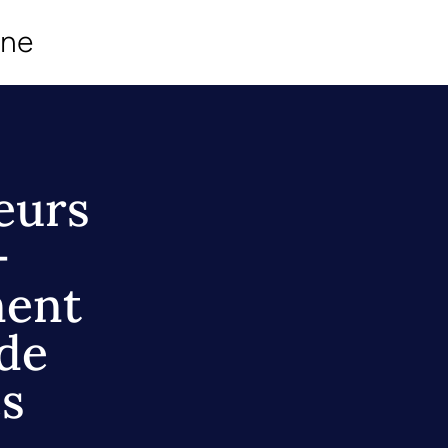
ine
eurs
-
nent
 de
es