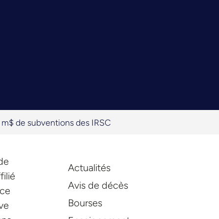
5 m$ de subventions des IRSC
de
Actualités
ilié
Avis de décès
nce
Bourses
ive