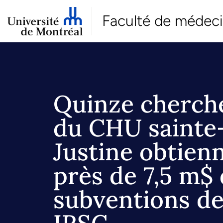
Faculté de médec
Quinze cherch
du CHU sainte
Justine obtien
près de 7,5 m$
subventions d