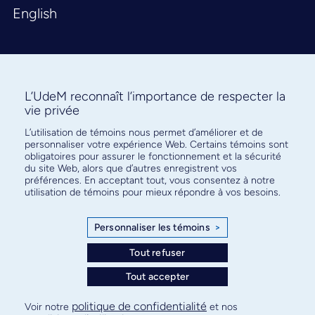
English
L’UdeM reconnaît l’importance de respecter la
vie privée
L’utilisation de témoins nous permet d’améliorer et de
Abonnez-vous à notre infolettre
personnaliser votre expérience Web. Certains témoins sont
pour connaître l’actualité facultaire
obligatoires pour assurer le fonctionnement et la sécurité
du site Web, alors que d’autres enregistrent vos
préférences. En acceptant tout, vous consentez à notre
utilisation de témoins pour mieux répondre à vos besoins.
Personnaliser les témoins
>
S'ABONNER
Tout refuser
Tout accepter
© Faculté de médecine - Université de Montréal
politique de confidentialité
Voir notre
et nos