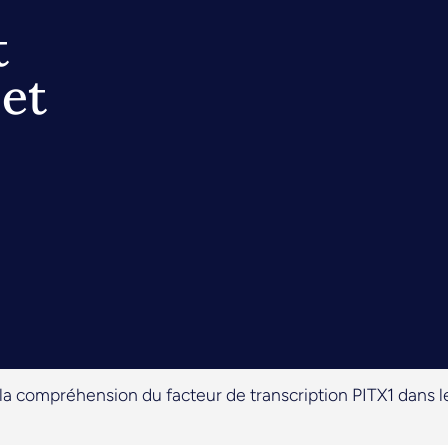
t
et
la compréhension du facteur de transcription PITX1 dans