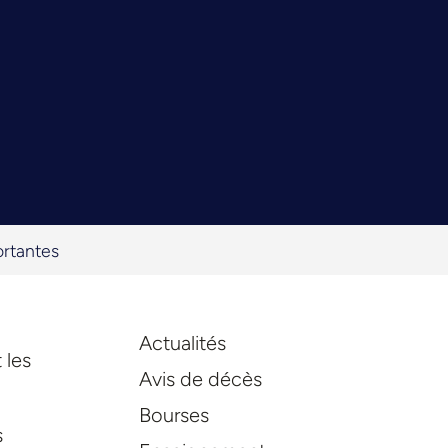
ortantes
Actualités
 les
Avis de décès
Bourses
s