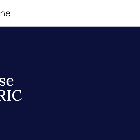
ine
se
IRIC