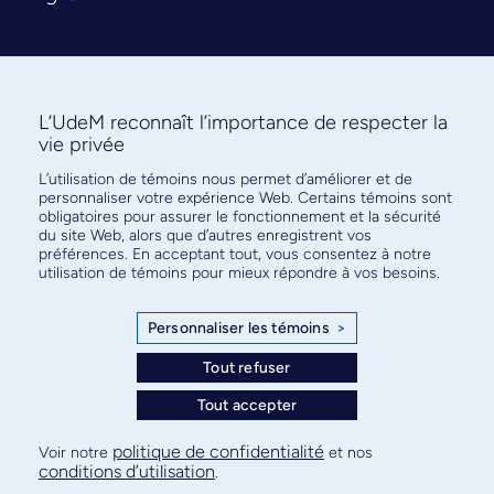
L’UdeM reconnaît l’importance de respecter la
vie privée
L’utilisation de témoins nous permet d’améliorer et de
Abonnez-vous à notre infolettre
personnaliser votre expérience Web. Certains témoins sont
pour connaître l’actualité facultaire
obligatoires pour assurer le fonctionnement et la sécurité
du site Web, alors que d’autres enregistrent vos
préférences. En acceptant tout, vous consentez à notre
utilisation de témoins pour mieux répondre à vos besoins.
Personnaliser les témoins
>
S'ABONNER
Tout refuser
Tout accepter
© Faculté de médecine - Université de Montréal
politique de confidentialité
Voir notre
et nos
conditions d’utilisation
.
Plan de site
Confidentialité
Conditions d’utilisation