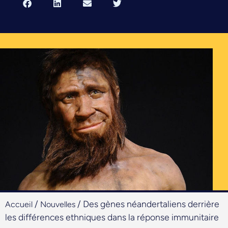
/
/
Des gènes néandertaliens derrière
Accueil
Nouvelles
les différences ethniques dans la réponse immunitaire