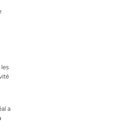
e
,
 les
vité
al a
a