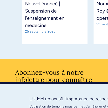
Nouvel énoncé |
Nomi
Suspension de
Roy à
l’enseignement en
opéra
22 sep
médecine
25 septembre 2025
Abonnez-vous à notre
infolettre pour connaître
l’actualité facultaire
L’UdeM reconnaît l’importance de respect
S'ABONNE
L’utilisation de témoins nous permet d’améliorer et