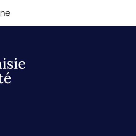
ine
isie
té