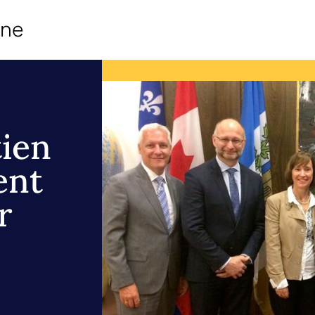
ine
ien
ent
r