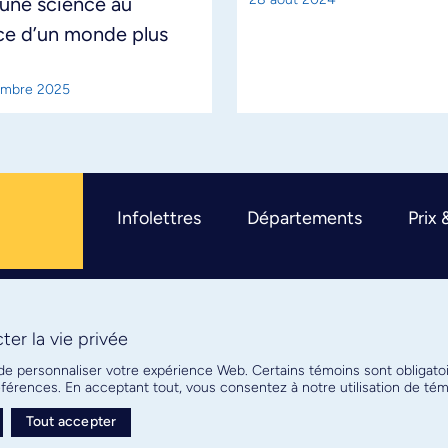
une science au
ce d’un monde plus
embre 2025
Infolettres
Départements
Prix 
er la vie privée
R
 de personnaliser votre expérience Web. Certains témoins sont obligato
références. En acceptant tout, vous consentez à notre utilisation de t
Tout accepter