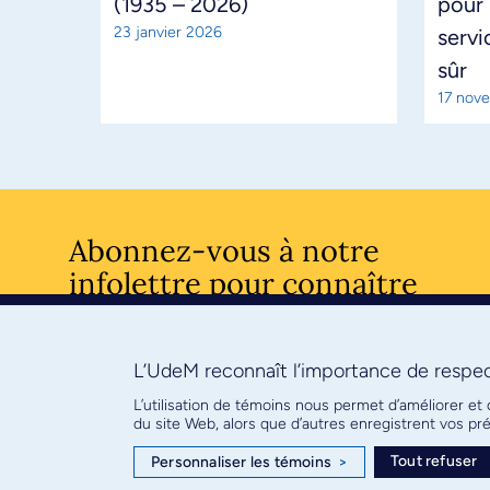
(1935 – 2026)
pour 
23 janvier 2026
servi
sûr
17 nov
Abonnez-vous à notre
infolettre pour connaître
l’actualité facultaire
L’UdeM reconnaît l’importance de respect
S'ABONNE
L’utilisation de témoins nous permet d’améliorer et
du site Web, alors que d’autres enregistrent vos p
Tout refuser
Personnaliser les témoins
>