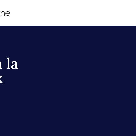
ine
 la
x