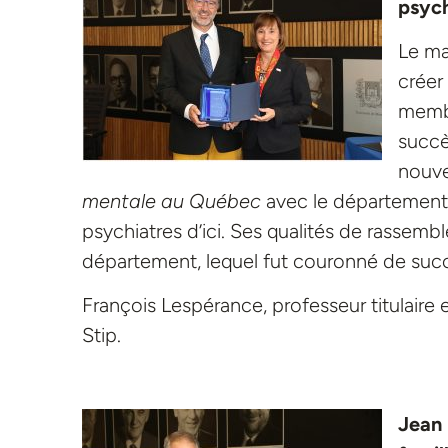
psych
Le ma
créer
membr
succè
nouve
mentale au Québec
avec le département e
psychiatres d’ici. Ses qualités de rassembl
département, lequel fut couronné de suc
François Lespérance, professeur titulaire
Stip.
Jean 