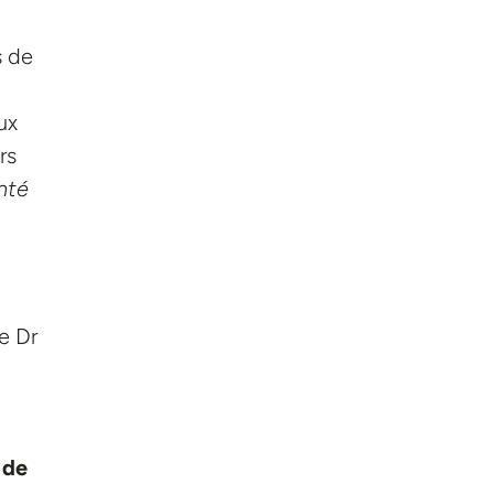
s de
ux
rs
nté
e Dr
 de