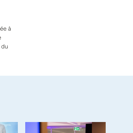
mée à
e
e du