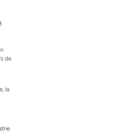
8
on
fs de
, la
atrie