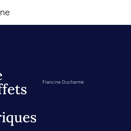
ine
e
Francine Ducharme
ffets
riques