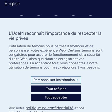
English
L’UdeM reconnaît l’importance de respecter la
vie privée
L’utilisation de témoins nous permet d’améliorer et de
Abonnez-vous à notre infolettre
personnaliser votre expérience Web. Certains témoins sont
pour connaître l’actualité facultaire
obligatoires pour assurer le fonctionnement et la sécurité
du site Web, alors que d’autres enregistrent vos
préférences. En acceptant tout, vous consentez à notre
utilisation de témoins pour mieux répondre à vos besoins.
Personnaliser les témoins
>
S'ABONNER
Tout refuser
Tout accepter
© Faculté de médecine - Université de Montréal
politique de confidentialité
Voir notre
et nos