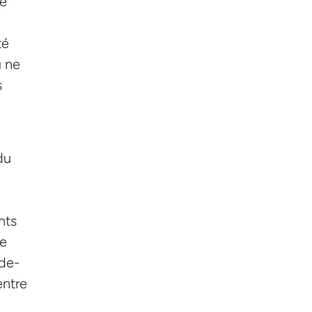
ce
té
u ne
s
du
nts
re
-de-
entre