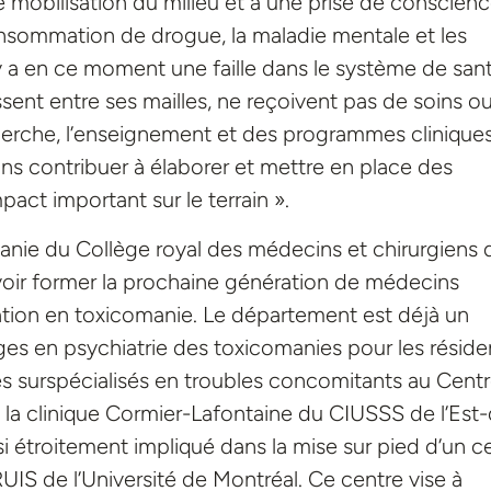
e mobilisation du milieu et à une prise de conscien
 consommation de drogue, la maladie mentale et les
 y a en ce moment une faille dans le système de san
assent entre ses mailles, ne reçoivent pas de soins o
cherche, l’enseignement et des programmes clinique
s contribuer à élaborer et mettre en place des
pact important sur le terrain ».
omanie du Collège royal des médecins et chirurgiens 
ir former la prochaine génération de médecins
rmation en toxicomanie. Le département est déjà un
s en psychiatrie des toxicomanies pour les réside
es surspécialisés en troubles concomitants au Cent
 à la clinique Cormier-Lafontaine du CIUSSS de l’Est
i étroitement impliqué dans la mise sur pied d’un c
UIS de l’Université de Montréal. Ce centre vise à