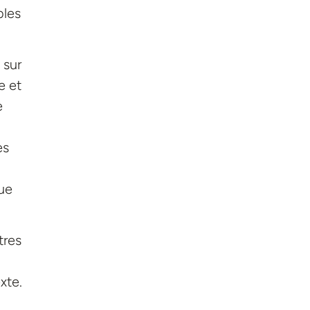
bles
 sur
e et
e
es
que
tres
xte.