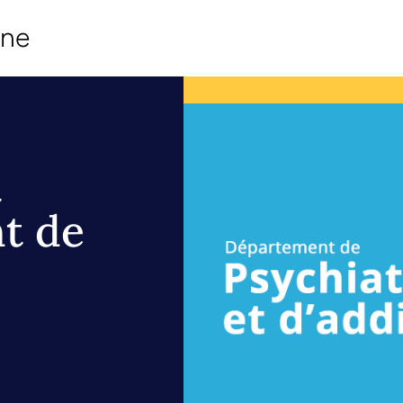
ine
t
nt de