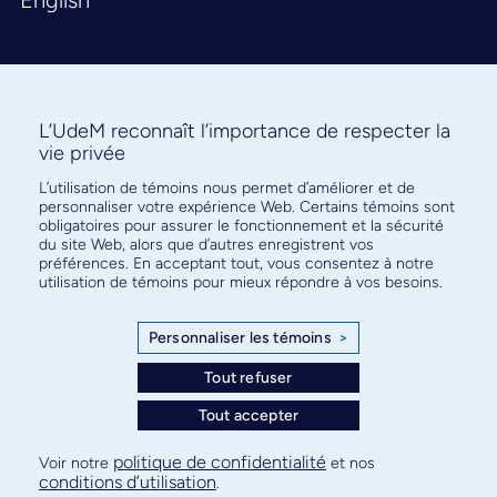
L’UdeM reconnaît l’importance de respecter la
vie privée
L’utilisation de témoins nous permet d’améliorer et de
Abonnez-vous à notre infolettre
personnaliser votre expérience Web. Certains témoins sont
pour connaître l’actualité facultaire
obligatoires pour assurer le fonctionnement et la sécurité
du site Web, alors que d’autres enregistrent vos
préférences. En acceptant tout, vous consentez à notre
utilisation de témoins pour mieux répondre à vos besoins.
Personnaliser les témoins
>
S'ABONNER
Tout refuser
Tout accepter
© Faculté de médecine - Université de Montréal
politique de confidentialité
Voir notre
et nos
conditions d’utilisation
.
Plan de site
Confidentialité
Conditions d’utilisation