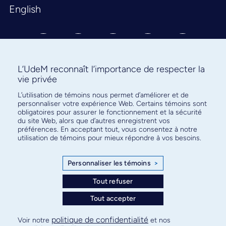
English
L’UdeM reconnaît l’importance de respecter la
vie privée
L’utilisation de témoins nous permet d’améliorer et de
Abonnez-vous à notre infolettre
personnaliser votre expérience Web. Certains témoins sont
pour connaître l’actualité facultaire
obligatoires pour assurer le fonctionnement et la sécurité
du site Web, alors que d’autres enregistrent vos
préférences. En acceptant tout, vous consentez à notre
utilisation de témoins pour mieux répondre à vos besoins.
Personnaliser les témoins
>
S'ABONNER
Tout refuser
Tout accepter
© Faculté de médecine - Université de Montréal
politique de confidentialité
Voir notre
et nos