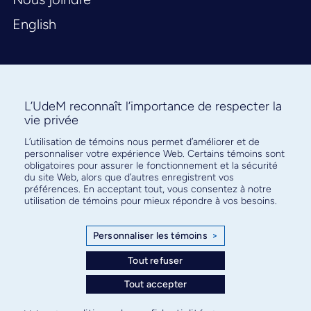
English
L’UdeM reconnaît l’importance de respecter la
vie privée
L’utilisation de témoins nous permet d’améliorer et de
Abonnez-vous à notre infolettre
personnaliser votre expérience Web. Certains témoins sont
pour connaître l’actualité facultaire
obligatoires pour assurer le fonctionnement et la sécurité
du site Web, alors que d’autres enregistrent vos
préférences. En acceptant tout, vous consentez à notre
utilisation de témoins pour mieux répondre à vos besoins.
Personnaliser les témoins
>
S'ABONNER
Tout refuser
Tout accepter
© Faculté de médecine - Université de Montréal