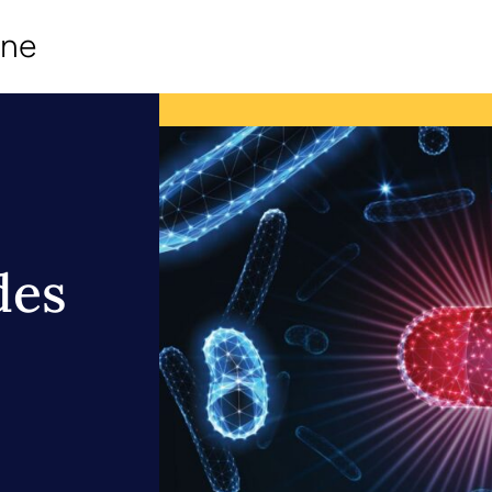
ine
des