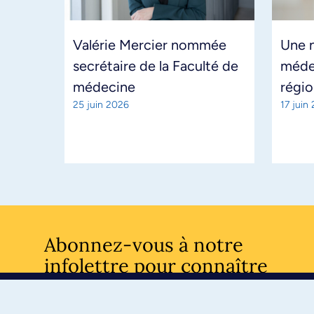
Valérie Mercier nommée
Une n
secrétaire de la Faculté de
médec
médecine
régi
25 juin 2026
17 juin
Abonnez-vous à notre
infolettre pour connaître
l’actualité facultaire