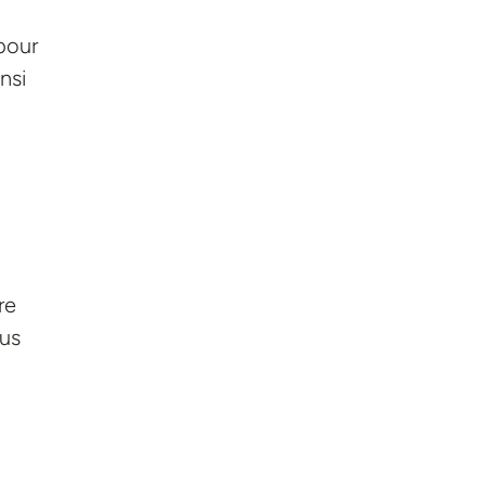
pour
nsi
re
ous