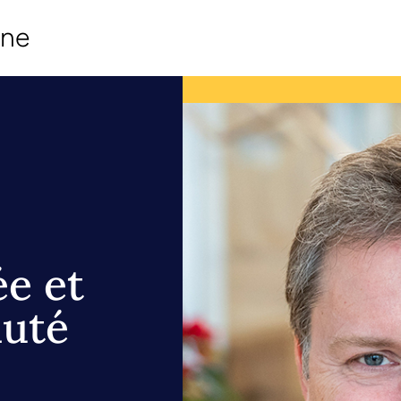
ine
ée et
auté