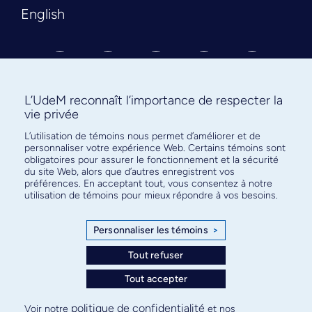
English
L’UdeM reconnaît l’importance de respecter la
vie privée
L’utilisation de témoins nous permet d’améliorer et de
Abonnez-vous à notre infolettre
personnaliser votre expérience Web. Certains témoins sont
pour connaître l’actualité facultaire
obligatoires pour assurer le fonctionnement et la sécurité
du site Web, alors que d’autres enregistrent vos
préférences. En acceptant tout, vous consentez à notre
utilisation de témoins pour mieux répondre à vos besoins.
Personnaliser les témoins
>
S'ABONNER
Tout refuser
Tout accepter
© Faculté de médecine - Université de Montréal
politique de confidentialité
Voir notre
et nos