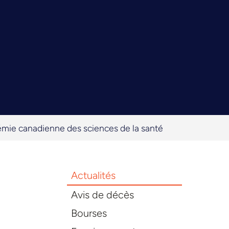
́mie canadienne des sciences de la santé
Actualités
Avis de décès
Bourses