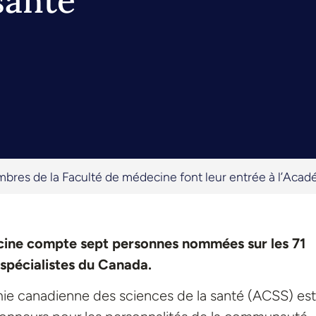
santé
res de la Faculté de médecine font leur entrée à l’Acade
cine compte sept personnes nommées sur les 71
 spécialistes du Canada.
́mie canadienne des sciences de la santé (ACSS) est