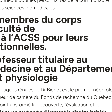
onneurs pour les personnalités de la communauté
es sciences biomédicales.
x membres
du corps
culté de
à l’ACSS
pour leurs
tionnelles.
ofesseur titulaire au
decine et au Départeme
 physiologie
étiques rénales, le Dr Bichet est le premier néphro
rcheur de carrière du Fonds de recherche du Québec
oir transformé la découverte, l’évaluation et le