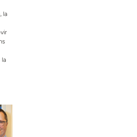
 la
vir
ns
 la