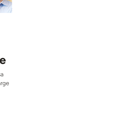
ie
sa
arge