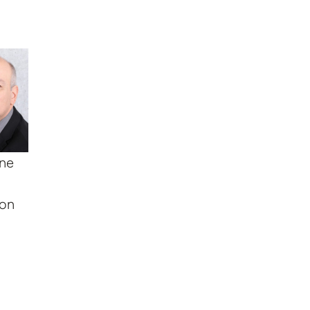
ine
ion