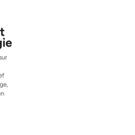
t
gie
sur
ef
ge,
en