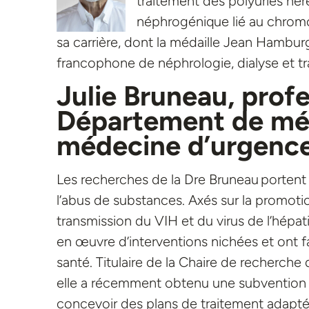
traitement des polyuries héré
néphrogénique lié au chromo
sa carrière, dont la médaille Jean Hambur
francophone de néphrologie, dialyse et tr
Julie Bruneau, profe
D
épartement de méd
médecine d’urgenc
Les recherches de la Dre Bruneau portent 
l’abus de substances. Axés sur la promotio
transmission du VIH et du virus de l’hépati
en œuvre d’interventions nichées et ont f
santé. Titulaire de la Chaire de recherc
elle a récemment obtenu une subvention 
concevoir des plans de traitement adaptés