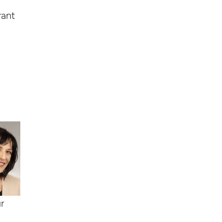
rant
r