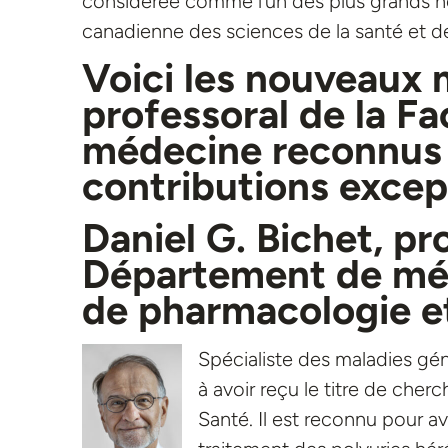
considérée comme l’un des plus grands h
canadienne des sciences de la santé et d
Voici les nouveau
professoral de
la Fa
médecine
reconnus
contributions excep
Daniel G. Bichet, pr
Département de mé
de pharmacologie et
Spécialiste des maladies gén
à avoir reçu le titre de che
Santé. Il est reconnu pour av