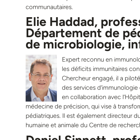
communautaires.
Elie Haddad, profess
D
épartement de péd
de microbiologie, i
Expert reconnu en immunolog
les déficits immunitaires co
Chercheur engagé, il a pilot
des services d’immunologie e
en collaboration avec l’Hôpi
médecine de précision, qui vise à transfor
pédiatriques. Il est également directeur
humaine et animale du Centre de recherc
Daniel Sinnett, prof