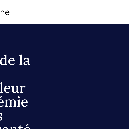
ine
de la
leur
émie
s