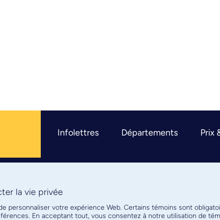
Infolettres
Départements
Prix 
er la vie privée
R
 de personnaliser votre expérience Web. Certains témoins sont obligato
références. En acceptant tout, vous consentez à notre utilisation de t