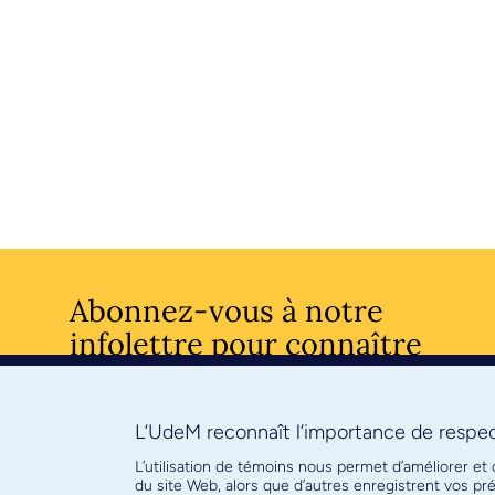
Abonnez-vous à notre
infolettre pour connaître
l’actualité facultaire
L’UdeM reconnaît l’importance de respect
S'ABONNE
L’utilisation de témoins nous permet d’améliorer et
du site Web, alors que d’autres enregistrent vos p