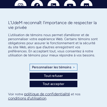
L’UdeM reconnaît l’importance de respecter la
vie privée
Abonnez-vous à notre infolettre
L’utilisation de témoins nous permet d’améliorer et de
pour connaître l’actualité facultaire
personnaliser votre expérience Web. Certains témoins sont
obligatoires pour assurer le fonctionnement et la sécurité
du site Web, alors que d’autres enregistrent vos
préférences. En acceptant tout, vous consentez à notre
utilisation de témoins pour mieux répondre à vos besoins.
S'ABONNER
Personnaliser les témoins
>
Tout refuser
Tout accepter
© Faculté de médecine - Université de Montréal
Plan de site
Confidentialité
Conditions d’utilisation
politique de confidentialité
Voir notre
et nos
conditions d’utilisation
.
Paramètres des témoins