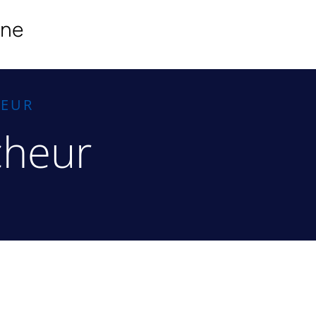
ine
HEUR
cheur