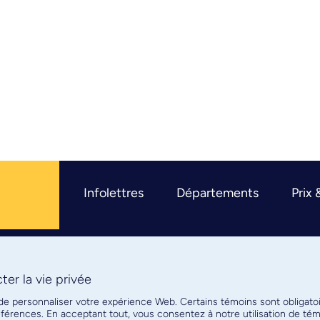
Infolettres
Départements
Prix 
er la vie privée
R
 de personnaliser votre expérience Web. Certains témoins sont obligato
références. En acceptant tout, vous consentez à notre utilisation de t