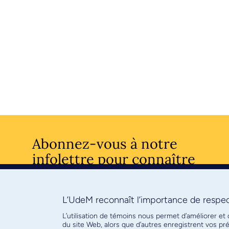
Abonnez-vous à notre
infolettre pour connaître
l’actualité facultaire
L’UdeM reconnaît l’importance de respect
S'ABONNE
L’utilisation de témoins nous permet d’améliorer et
du site Web, alors que d’autres enregistrent vos p