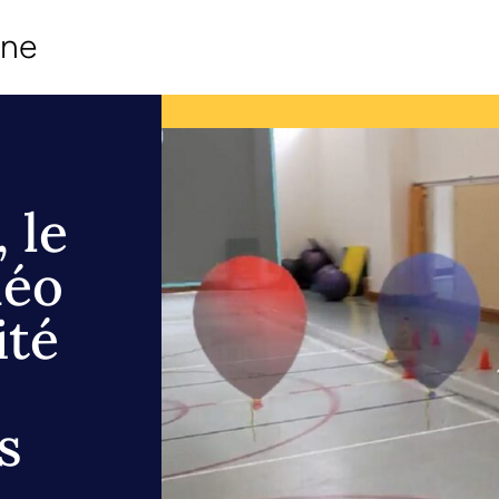
ine
 le
déo
ité
s