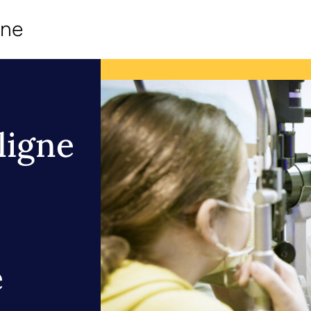
ine
ligne
e