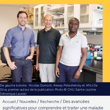
De gauche à droite : Nicolas Dumont, Alexey Pshezhetsky et Afitz Da
Silva, premier auteur de la publication. Photo © CHU Sainte-Justine
(Véronique Lavoie)
/
/
/
Des avancées
Accueil
Nouvelles
Recherche
significatives pour comprendre et traiter une maladie