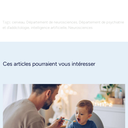
Tags:
,
,
cerveau
Département de neurosciences
Département de psychiatrie
,
,
et d’addictologie
intelligence artificielle
Neurosciences
Ces articles pourraient vous intéresser