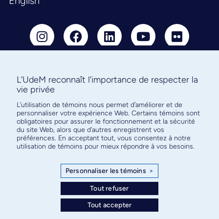
English
L’UdeM reconnaît l’importance de respecter la
Abonnez-vous à notre infolettre
vie privée
pour connaître l’actualité facultaire
L’utilisation de témoins nous permet d’améliorer et de
personnaliser votre expérience Web. Certains témoins sont
obligatoires pour assurer le fonctionnement et la sécurité
du site Web, alors que d’autres enregistrent vos
préférences. En acceptant tout, vous consentez à notre
utilisation de témoins pour mieux répondre à vos besoins.
S'ABONNER
Personnaliser les témoins
>
Tout refuser
© Faculté de médecine - Université de Montréal
Tout accepter
Plan de site
Confidentialité
Conditions d’utilisation