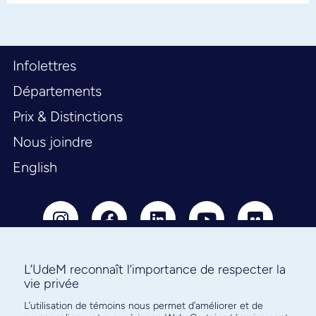
Infolettres
Départements
Prix & Distinctions
Nous joindre
English
L’UdeM reconnaît l’importance de respecter la
vie privée
Abonnez-vous à notre infolettre
L’utilisation de témoins nous permet d’améliorer et de
pour connaître l’actualité facultaire