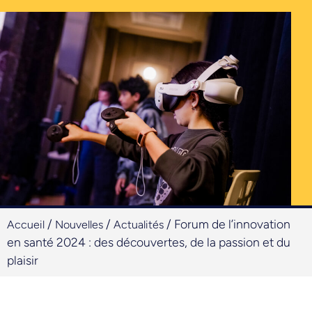
/
/
/
Forum de l’innovation
Accueil
Nouvelles
Actualités
en santé 2024 : des découvertes, de la passion et du
plaisir