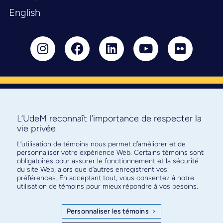
English
Abonnez-vous à notre infolettre
pour connaître l’actualité facultaire
L’UdeM reconnaît l’importance de respecter la
vie privée
L’utilisation de témoins nous permet d’améliorer et de
personnaliser votre expérience Web. Certains témoins sont
obligatoires pour assurer le fonctionnement et la sécurité
S'ABONNER
du site Web, alors que d’autres enregistrent vos
préférences. En acceptant tout, vous consentez à notre
utilisation de témoins pour mieux répondre à vos besoins.
Personnaliser les témoins
>
© Faculté de médecine - Université de Montréal