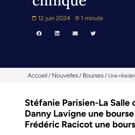
clinique
12 juin 2024
1 minute
Accueil
Nouvelles
Bourses
/
/
/
Une résiden
Stéfanie Parisien-La Salle
Danny Lavigne une bourse 
Frédéric Racicot une bours