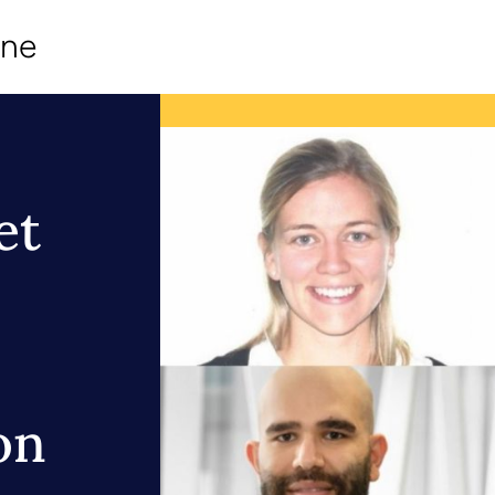
ine
et
on