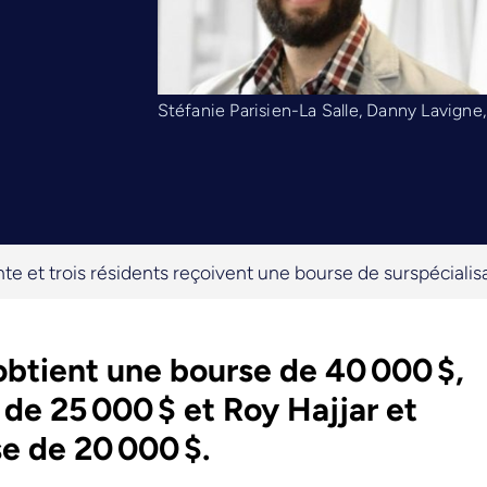
Stéfanie Parisien-La Salle, Danny Lavigne,
te et trois résidents reçoivent une bourse de surspécialisa
 obtient une bourse de 40 000 $,
de 25 000 $ et Roy Hajjar et
e de 20 000 $.