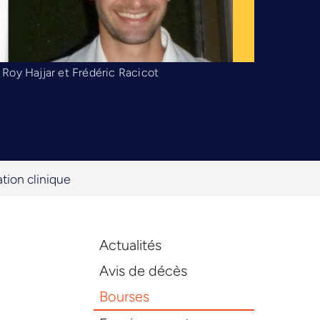
 Roy Hajjar et Frédéric Racicot
tion clinique
Actualités
Avis de décès
Bourses