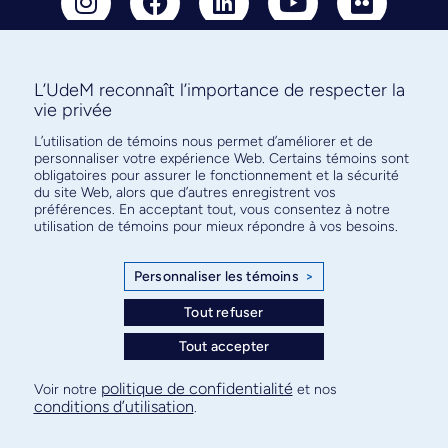
L’UdeM reconnaît l’importance de respecter la
Abonnez-vous à notre infolettre
vie privée
pour connaître l’actualité facultaire
L’utilisation de témoins nous permet d’améliorer et de
personnaliser votre expérience Web. Certains témoins sont
obligatoires pour assurer le fonctionnement et la sécurité
du site Web, alors que d’autres enregistrent vos
préférences. En acceptant tout, vous consentez à notre
utilisation de témoins pour mieux répondre à vos besoins.
S'ABONNER
Personnaliser les témoins
>
Tout refuser
© Faculté de médecine - Université de Montréal
Tout accepter
Plan de site
Confidentialité
Conditions d’utilisation
politique de confidentialité
Voir notre
et nos
Paramètres des témoins
conditions d’utilisation
.