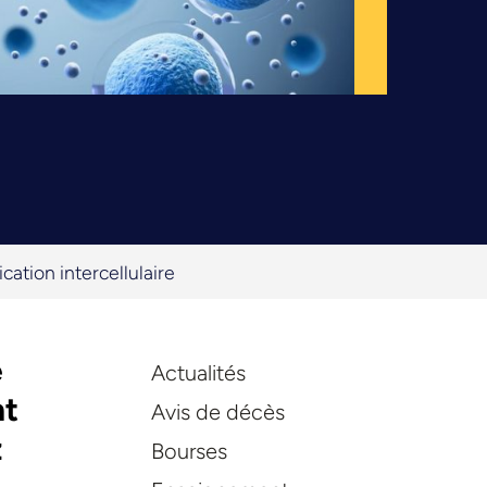
tion intercellulaire
e
Actualités
nt
Avis de décès
z
Bourses