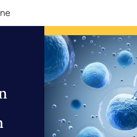
ine
n
n