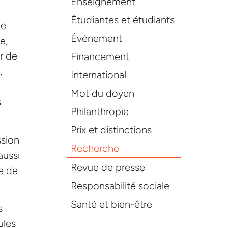
Enseignement
Étudiantes et étudiants
de
Événement
e,
r de
Financement
,
International
Mot du doyen
s
Philanthropie
Prix et distinctions
ssion
Recherche
aussi
Revue de presse
e de
Responsabilité sociale
Santé et bien-être
s
ules