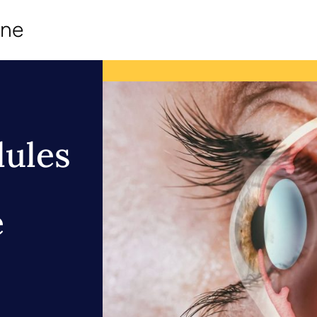
ine
lules
é