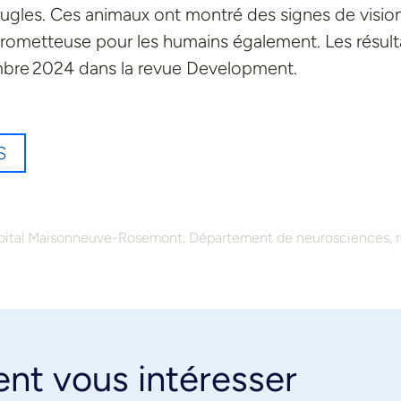
ugles. Ces animaux ont montré des signes de visio
prometteuse pour les humains également. Les résult
embre 2024 dans la revue Development.
S
,
,
ôpital Maisonneuve-Rosemont
Département de neurosciences
ent vous intéresser