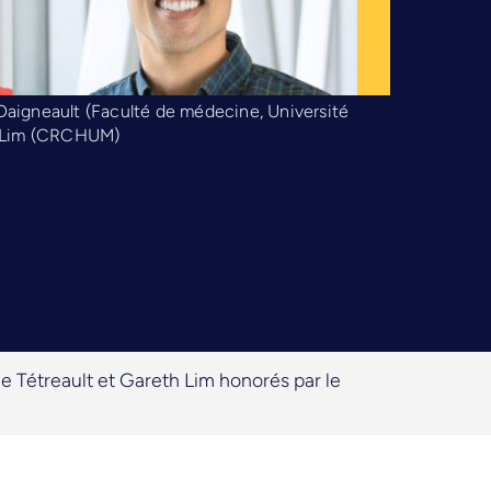
Daigneault (Faculté de médecine, Université
th Lim (CRCHUM)
e Tétreault et Gareth Lim honorés par le