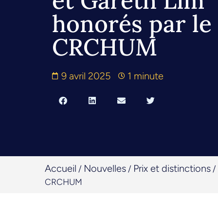
et Gareth Lim
honorés par le
CRCHUM
9 avril 2025
1 minute
Accueil
Nouvelles
Prix et distinctions
/
/
/
CRCHUM