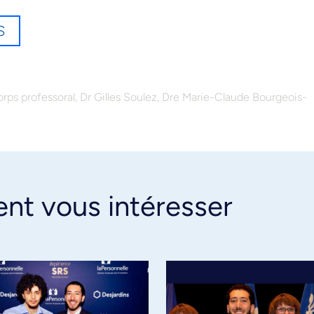
S
,
,
orps professoral
Dr Gilles Soulez
Dre Marie-Claude Bourgeois-
ent vous intéresser