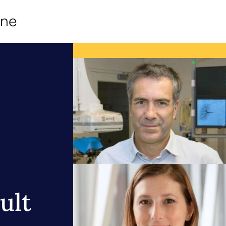
ine
ult