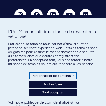
L’UdeM reconnaît l’importance de respecter la
vie privée
Abonnez-vous à notre infolettre
L’utilisation de témoins nous permet d’améliorer et de
pour connaître l’actualité facultaire
personnaliser votre expérience Web. Certains témoins sont
obligatoires pour assurer le fonctionnement et la sécurité
du site Web, alors que d’autres enregistrent vos
préférences. En acceptant tout, vous consentez à notre
utilisation de témoins pour mieux répondre à vos besoins.
S'ABONNER
Personnaliser les témoins
>
Tout refuser
Tout accepter
© Faculté de médecine - Université de Montréal
Plan de site
Confidentialité
Conditions d’utilisation
politique de confidentialité
Voir notre
et nos