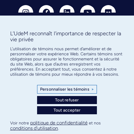
L’UdeM reconnaît l’importance de respecter la
vie privée
Abonnez-vous à notre infolettre
L’utilisation de témoins nous permet d’améliorer et de
pour connaître l’actualité facultaire
personnaliser votre expérience Web. Certains témoins sont
obligatoires pour assurer le fonctionnement et la sécurité
du site Web, alors que d’autres enregistrent vos
préférences. En acceptant tout, vous consentez à notre
utilisation de témoins pour mieux répondre à vos besoins.
S'ABONNER
Personnaliser les témoins
>
Tout refuser
Tout accepter
© Faculté de médecine - Université de Montréal
Plan de site
Confidentialité
Conditions d’utilisation
politique de confidentialité
Voir notre
et nos
conditions d’utilisation
.
Paramètres des témoins