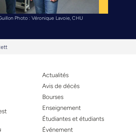
Guillon Photo : Véronique Lavoie, CHU
Rett
Actualités
Avis de décès
Bourses
Enseignement
est
Étudiantes et étudiants
.
u
Événement