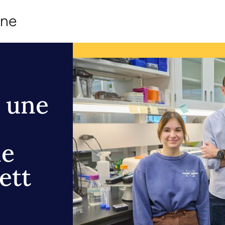
ine
: une
le
ett