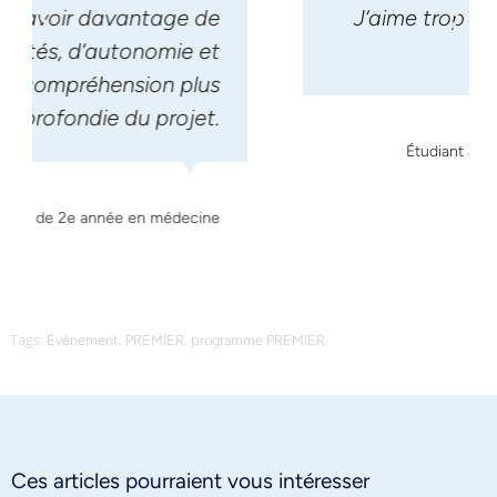
J’aime trop ça pour la laisser de
côté!
Houyar Asli
Étudiant à la maîtrise en ergothérapie
Tags:
,
,
Événement
PREMIER
programme PREMIER
Ces articles pourraient vous intéresser