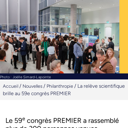
Photo : Joëlle Simard-Lapointe
/
/
/
La relève scientifique
Accueil
Nouvelles
Philanthropie
brille au 59e congrès PREMIER
e
Le 59
congrès PREMIER a rassemblé