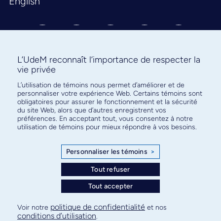
English
L’UdeM reconnaît l’importance de respecter la
vie privée
L’utilisation de témoins nous permet d’améliorer et de
Abonnez-vous à notre infolettre
personnaliser votre expérience Web. Certains témoins sont
pour connaître l’actualité facultaire
obligatoires pour assurer le fonctionnement et la sécurité
du site Web, alors que d’autres enregistrent vos
préférences. En acceptant tout, vous consentez à notre
utilisation de témoins pour mieux répondre à vos besoins.
Personnaliser les témoins
>
S'ABONNER
Tout refuser
Tout accepter
© Faculté de médecine - Université de Montréal
politique de confidentialité
Voir notre
et nos
conditions d’utilisation
.
Plan de site
Confidentialité
Conditions d’utilisation