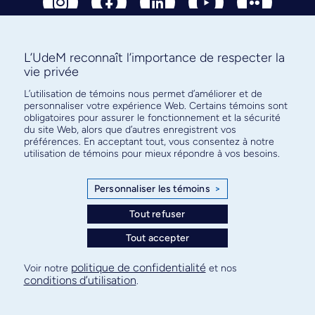
L’UdeM reconnaît l’importance de respecter la
vie privée
Abonnez-vous à notre infolettre
pour connaître l’actualité facultaire
L’utilisation de témoins nous permet d’améliorer et de
personnaliser votre expérience Web. Certains témoins sont
obligatoires pour assurer le fonctionnement et la sécurité
du site Web, alors que d’autres enregistrent vos
préférences. En acceptant tout, vous consentez à notre
utilisation de témoins pour mieux répondre à vos besoins.
S'ABONNER
Personnaliser les témoins
>
Tout refuser
© Faculté de médecine - Université de Montréal
Tout accepter
Plan de site
Confidentialité
Conditions d’utilisation
politique de confidentialité
Voir notre
et nos
Paramètres des témoins
conditions d’utilisation
.