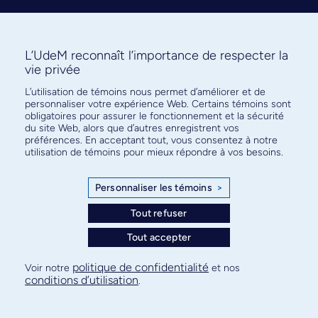
L’UdeM reconnaît l’importance de respecter la
vie privée
L’utilisation de témoins nous permet d’améliorer et de
Abonnez-vous à notre infolettre
personnaliser votre expérience Web. Certains témoins sont
pour connaître l’actualité facultaire
obligatoires pour assurer le fonctionnement et la sécurité
du site Web, alors que d’autres enregistrent vos
préférences. En acceptant tout, vous consentez à notre
utilisation de témoins pour mieux répondre à vos besoins.
Personnaliser les témoins
>
S'ABONNER
Tout refuser
Tout accepter
© Faculté de médecine - Université de Montréal
politique de confidentialité
Voir notre
et nos
conditions d’utilisation
.
Plan de site
Confidentialité
Conditions d’utilisation
Paramètres des témoins