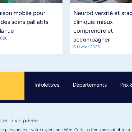
aison mobile pour
Neurodiversité et sta
 des soins palliatifs
clinique: mieux
la rue
comprendre et
2026
accompagner
6 février 2026
Infolettres
Départements
Prix 
er la vie privée
R
 de personnaliser votre expérience Web. Certains témoins sont obligato