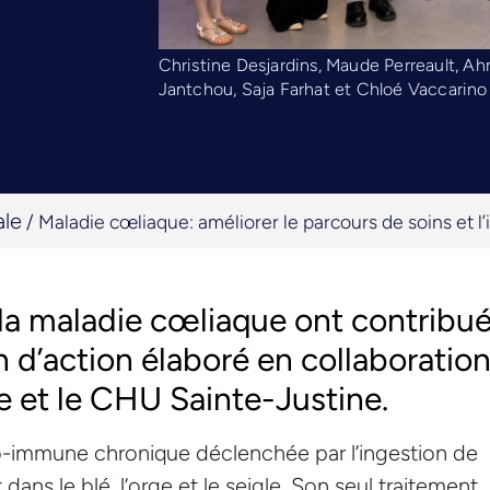
Christine Desjardins, Maude Perreault, Ah
Jantchou, Saja Farhat et Chloé Vaccarino
ale
/
Maladie cœliaque: améliorer le parcours de soins et l’
la maladie cœliaque ont contribué
an d’action élaboré en collaboratio
e et le CHU Sainte-Justine.
o-immune chronique déclenchée par l’ingestion de
ns le blé, l’orge et le seigle. Son seul traitement