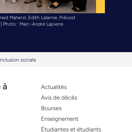
med Maherzi, Edith Lalanne, Prévost
 | Photo : Marc-André Lapierre
inclusion sociale
 à
Actualités
n
Avis de décès
Bourses
Enseignement
Étudiantes et étudiants