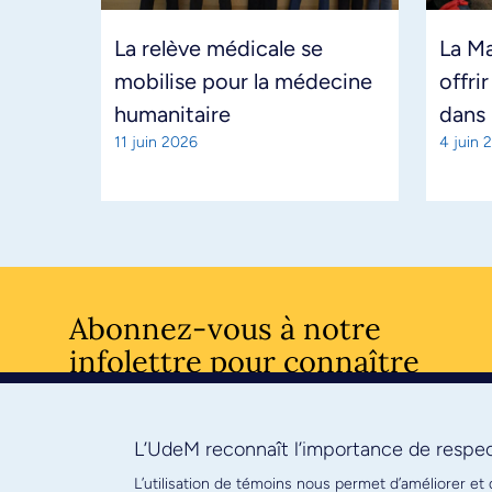
La relève médicale se
La M
mobilise pour la médecine
offrir
humanitaire
dans 
11 juin 2026
4 juin 
Abonnez-vous à notre
infolettre pour connaître
l’actualité facultaire
L’UdeM reconnaît l’importance de respect
S'ABONNE
L’utilisation de témoins nous permet d’améliorer et