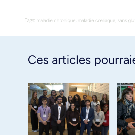
Tags:
,
,
maladie chronique
maladie cœliaque
sans gl
Ces articles pourrai