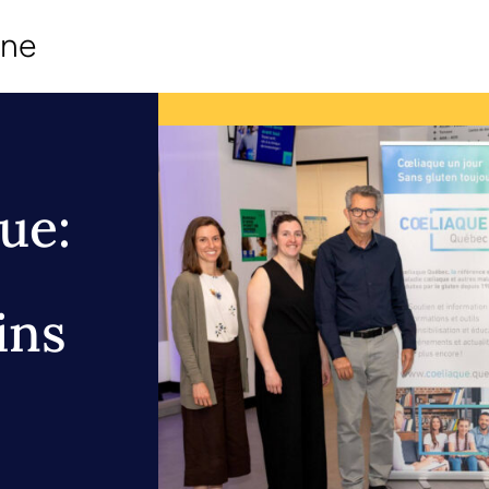
ine
ue:
ins