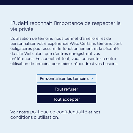
L’UdeM reconnaît l’importance de respecter la
vie privée
L’utilisation de témoins nous permet d’améliorer et de
Abonnez-vous à notre infolettre
personnaliser votre expérience Web. Certains témoins sont
pour connaître l’actualité facultaire
obligatoires pour assurer le fonctionnement et la sécurité
du site Web, alors que d’autres enregistrent vos
préférences. En acceptant tout, vous consentez à notre
utilisation de témoins pour mieux répondre à vos besoins.
Personnaliser les témoins
>
S'ABONNER
Tout refuser
Tout accepter
© Faculté de médecine - Université de Montréal
politique de confidentialité
Voir notre
et nos
conditions d’utilisation
.
Plan de site
Confidentialité
Conditions d’utilisation
Paramètres des témoins