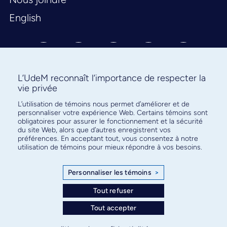
English
L’UdeM reconnaît l’importance de respecter la
vie privée
Abonnez-vous à notre infolettre
L’utilisation de témoins nous permet d’améliorer et de
personnaliser votre expérience Web. Certains témoins sont
pour connaître l’actualité facultaire
obligatoires pour assurer le fonctionnement et la sécurité
du site Web, alors que d’autres enregistrent vos
préférences. En acceptant tout, vous consentez à notre
utilisation de témoins pour mieux répondre à vos besoins.
Personnaliser les témoins
>
S'ABONNER
Tout refuser
Tout accepter
© Faculté de médecine - Université de Montréal