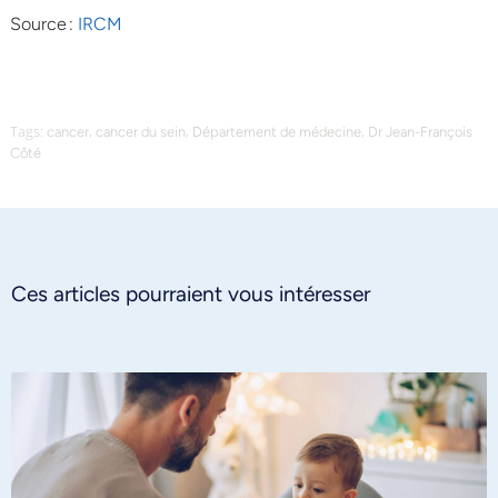
Source :
IRCM
Tags:
,
,
,
cancer
cancer du sein
Département de médecine
Dr Jean-François
Côté
Ces articles pourraient vous intéresser