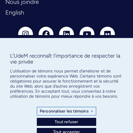
Nous joindre
English
L’UdeM reconnaît l’importance de respecter la
vie privée
Abonnez-vous à notre infolettre
L’utilisation de témoins nous permet d’améliorer et de
pour connaître l’actualité facultaire
personnaliser votre expérience Web. Certains témoins sont
obligatoires pour assurer le fonctionnement et la sécurité
du site Web, alors que d’autres enregistrent vos
préférences. En acceptant tout, vous consentez à notre
utilisation de témoins pour mieux répondre à vos besoins.
S'ABONNER
Personnaliser les témoins
>
Tout refuser
© Faculté de médecine - Université de Montréal
Tout accepter