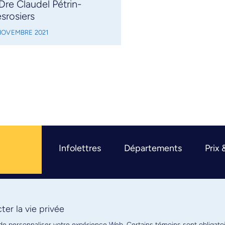
 Dre Claudel Pétrin-
srosiers
 NOVEMBRE 2021
Infolettres
Départements
Prix 
er la vie privée
R
 de personnaliser votre expérience Web. Certains témoins sont obligato