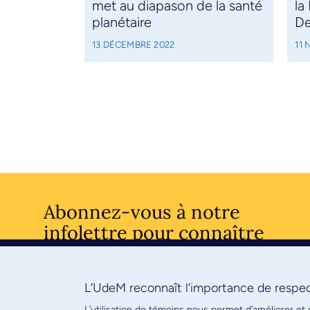
met au diapason de la santé
la
planétaire
De
13 DÉCEMBRE 2022
11
Abonnez-vous à notre
infolettre pour connaître
l’actualité facultaire
L’UdeM reconnaît l’importance de respect
S'ABONNE
L’utilisation de témoins nous permet d’améliorer et