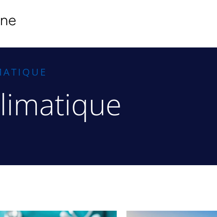
ine
MATIQUE
limatique